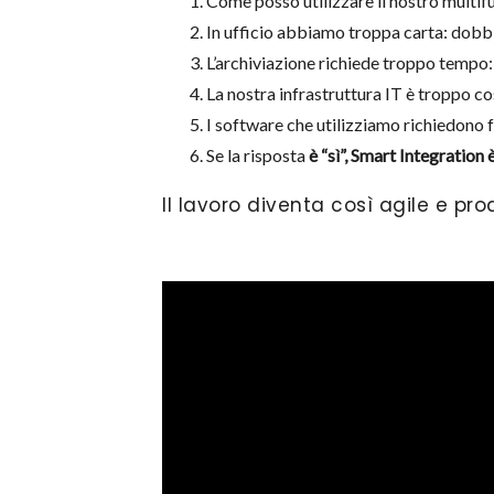
Come posso utilizzare il nostro multifu
In ufficio abbiamo troppa carta: dobb
L’archiviazione richiede troppo tempo
La nostra infrastruttura IT è troppo c
I software che utilizziamo richiedono 
Se la risposta
è “sì”, Smart Integration 
Il lavoro diventa così agile e pr