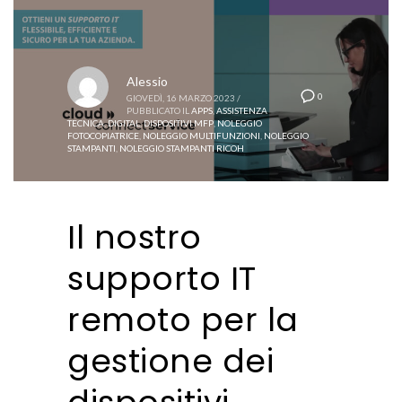
Alessio
0
GIOVEDÌ, 16 MARZO 2023
/
PUBBLICATO IL
APPS
,
ASSISTENZA
TECNICA
,
DIGITAL
,
DISPOSITIVI MFP
,
NOLEGGIO
FOTOCOPIATRICE
,
NOLEGGIO MULTIFUNZIONI
,
NOLEGGIO
STAMPANTI
,
NOLEGGIO STAMPANTI RICOH
Il nostro
supporto IT
remoto per la
gestione dei