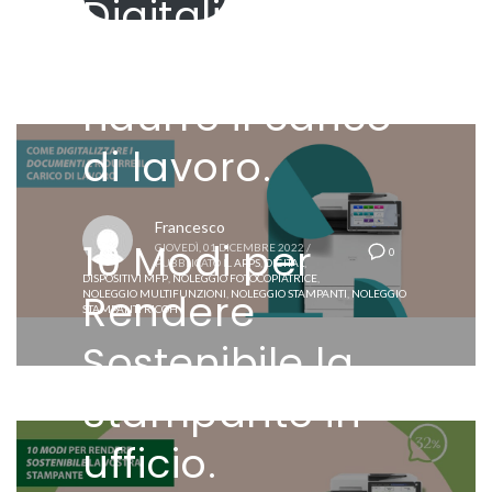
Digitalizzare i
documenti e
ridurre il carico
di lavoro.
Francesco
10 Modi per
GIOVEDÌ, 01 DICEMBRE 2022
/
0
PUBBLICATO IL
APPS
,
DIGITAL
,
DISPOSITIVI MFP
,
NOLEGGIO FOTOCOPIATRICE
,
Rendere
NOLEGGIO MULTIFUNZIONI
,
NOLEGGIO STAMPANTI
,
NOLEGGIO
STAMPANTI RICOH
Sostenibile la
Stampante in
ufficio.