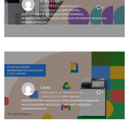
Francesco
GIOVEDÌ, 23 FEBBRAIO 2023
/
0
PUBBLICATO IL
APPS
,
DIGITAL
,
DISPOSITIVI MFP
,
NOLEGGIO FOTOCOPIATRICE
,
NOLEGGIO MULTIFUNZIONI
,
NOLEGGIO STAMPANTI
,
NOLEGGIO
STAMPANTI RICOH
Laura
0
MERCOLEDÌ, 11 GENNAIO 2023
/
PUBBLICATO IL
APPS
,
DIGITAL
,
DISPOSITIVI MFP
,
NOLEGGIO FOTOCOPIATRICE
,
NOLEGGIO
MULTIFUNZIONI
,
NOLEGGIO STAMPANTI
,
NOLEGGIO
STAMPANTI RICOH