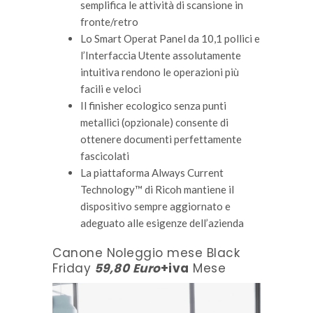
semplifica le attività di scansione in
fronte/retro
Lo Smart Operat Panel da 10,1 pollici e
l’Interfaccia Utente assolutamente
intuitiva rendono le operazioni più
facili e veloci
Il finisher ecologico senza punti
metallici (opzionale) consente di
ottenere documenti perfettamente
fascicolati
La piattaforma Always Current
Francesco
Technology™ di Ricoh mantiene il
CONSULENTE INFORMATICO
dispositivo sempre aggiornato e
adeguato alle esigenze dell’azienda
Servono maggiori informazioni sulle
promo PC?
Canone Noleggio mese Black
Friday
59,80 Euro
+iva
Mese
067800423