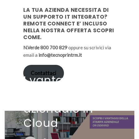
LA TUA AZIENDA NECESSITA DI
UN SUPPORTO IT INTEGRATO?
REMOTE CONNECT E’ INCLUSO
NELLA NOSTRA OFFERTA SCOPRI
COME.
N.Verde 800 700 829
oppure su scrivici via
email a
info@tecnoprintrm.it
Contattaci
I vantaggi della
stampa
aziendale in
Cloud