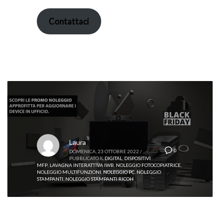
Contattaci
Laura
0
DOMENICA, 23 OTTOBRE 2022
/
PUBBLICATO IL
DIGITAL
,
DISPOSITIVI
MFP
,
LAVAGNA INTERATTIVA IWB
,
NOLEGGIO FOTOCOPIATRICE
,
NOLEGGIO MULTIFUNZIONI
,
NOLEGGIO PC
,
NOLEGGIO
STAMPANTI
,
NOLEGGIO STAMPANTI RICOH