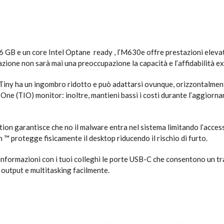
GB e un core Intel Optane ready , l’M630e offre prestazioni eleva
viazione non sarà mai una preoccupazione la capacità e l’affidabilità 
l Tiny ha un ingombro ridotto e può adattarsi ovunque, orizzontalmen
ne (TIO) monitor: inoltre, mantieni bassi i costi durante l’aggiorna
on garantisce che no il malware entra nel sistema limitando l’access
 ™ protegge fisicamente il desktop riducendo il rischio di furto.
nformazioni con i tuoi colleghi le porte USB-C che consentono un tra
/ output e multitasking facilmente.