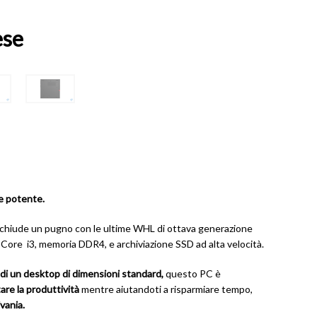
ese
e potente.
cchiude un pugno con le ultime WHL di ottava generazione
Core i3, memoria DDR4, e archiviazione SSD ad alta velocità.
o di un desktop di dimensioni standard,
questo PC è
re la produttività
mentre aiutandoti a risparmiare tempo,
ivania.