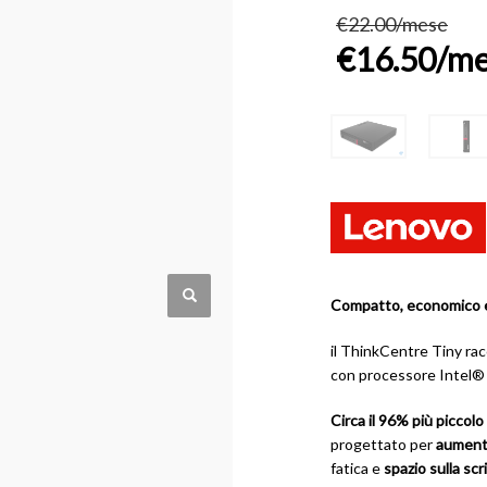
€
22.00/mese
€
16.50/m
Compatto, economico 
il ThinkCentre Tiny ra
con processore Intel® 
Circa il 96% più piccol
progettato per
aumenta
fatica e
spazio sulla scr