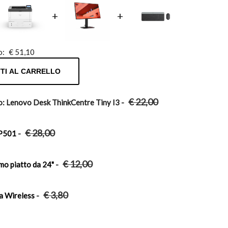
+
+
o:
€
51,10
TI AL CARRELLO
€
22,00
: Lenovo Desk ThinkCentre Tiny I3
-
€
28,00
 P501
-
€
12,00
mo piatto da 24"
-
€
3,80
a Wireless
-