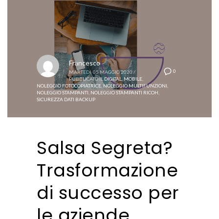
Francesco
0
MARTEDÌ, 05 MAGGIO 2020
/
PUBBLICATO IL
DIGITAL
,
MOBILE
,
NOLEGGIO FOTOCOPIATRICE
,
NOLEGGIO MULTIFUNZIONI
,
NOLEGGIO STAMPANTI
,
NOLEGGIO STAMPANTI RICOH
,
SICUREZZA DATI BACKUP
Salsa Segreta?
Trasformazione
di successo per
le aziende.